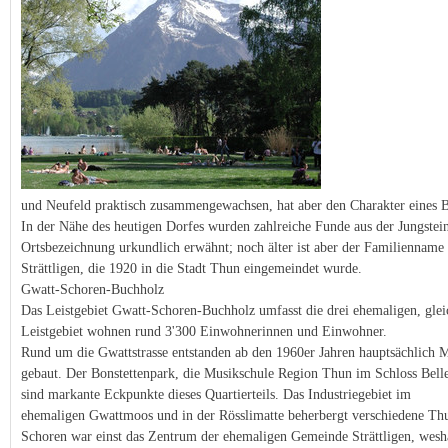
und Neufeld praktisch zusammengewachsen, hat aber den Charakter eines 
In der Nähe des heutigen Dorfes wurden zahlreiche Funde aus der Jungste
Ortsbezeichnung urkundlich erwähnt; noch älter ist aber der Familienname 
Strättligen, die 1920 in die Stadt Thun eingemeindet wurde.
Gwatt-Schoren-Buchholz
Das Leistgebiet Gwatt-Schoren-Buchholz umfasst die drei ehemaligen, glei
Leistgebiet wohnen rund 3'300 Einwohnerinnen und Einwohner.
Rund um die Gwattstrasse entstanden ab den 1960er Jahren hauptsächlich M
gebaut. Der Bonstettenpark, die Musikschule Region Thun im Schloss Bell
sind markante Eckpunkte dieses Quartierteils. Das Industriegebiet im
ehemaligen Gwattmoos und in der Rösslimatte beherbergt verschiedene Th
Schoren war einst das Zentrum der ehemaligen Gemeinde Strättligen, weshal