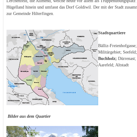
Lerchenfeld, die Allmend, welche heute vor allem als Truppenübungsplatz 
Hügelland hinein und umfasst das Dorf Goldiwil. Der mit der Stadt zusam
zur Gemeinde Hilterfingen.
Stadtquartiere
Bälliz-Freienhofgasse
Militärgebiet; Seefeld
Buchholz;
Dürrenast
;
Aarefeld
; 
Altstadt
Bilder aus dem Quartier