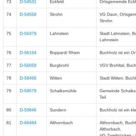
73
D-54531
Eckfeld
Ortsgemeinde Eckf
74
D-54558
Strohn
VG Daun, Ortsgeme
Strohn
75
D-56379
Lahnstein
Stadt Lahnstein, Bu
Lahnstein
76
D-56154
Boppard/ Rhein
Buchholz ist ein Or
77
D-56659
Burgbrohl
VGV Brohltal, Buch
78
D-58456
Witten
Stadt Witten; Buchh
79
D-58579
Schalksmühle
Gemeinde Schalk
Teil
80
D-59846
Sundern
Buchholz ist ein kl
81
D-66484
Althornbach
Althornbach, Buchh
Althorbach,
VG Zweibrücken -