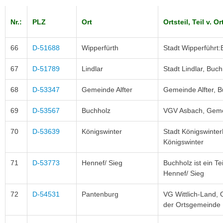
Nr.:
PLZ
Ort
Ortsteil, Teil v. O
66
D-51688
Wipperfürth
Stadt Wipperführt:
67
D-51789
Lindlar
Stadt Lindlar, Buch
68
D-53347
Gemeinde Alfter
Gemeinde Alfter, Bu
69
D-53567
Buchholz
VGV Asbach, Geme
70
D-53639
Königswinter
Stadt Königswinter
Königswinter
71
D-53773
Hennef/ Sieg
Buchholz ist ein Te
Hennef/ Sieg
72
D-54531
Pantenburg
VG Wittlich-Land, 
der Ortsgemeinde