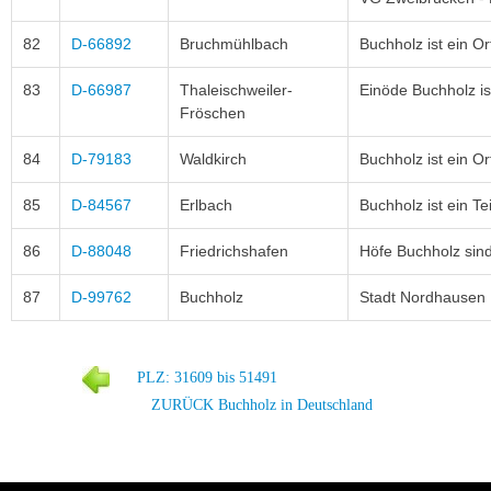
82
D-66892
Bruchmühlbach
Buchholz ist ein O
83
D-66987
Thaleischweiler-
Einöde Buchholz is
Fröschen
84
D-79183
Waldkirch
Buchholz ist ein Or
85
D-84567
Erlbach
Buchholz ist ein Tei
86
D-88048
Friedrichshafen
Höfe Buchholz sind 
87
D-99762
Buchholz
Stadt Nordhausen
PLZ: 31609 bis 51491
ZURÜCK Buchholz in Deutschland