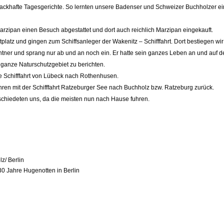
ackhafte Tagesgerichte. So lernten unsere Badenser und Schweizer Buchholzer ei
rzipan einen Besuch abgestattet und dort auch reichlich Marzipan eingekauft.
ktplatz und gingen zum Schiffsanleger der Wakenitz – Schifffahrt. Dort bestiegen w
entner und sprang nur ab und an noch ein. Er hatte sein ganzes Leben an und auf 
 ganze Naturschutzgebiet zu berichten.
ge Schifffahrt von Lübeck nach Rothenhusen.
hren mit der Schifffahrt Ratzeburger See nach Buchholz bzw. Ratzeburg zurück.
schiedeten uns, da die meisten nun nach Hause fuhren.
z/ Berlin
30 Jahre Hugenotten in Berlin