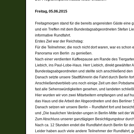
Freitag, 05.06.2015
Freitagmorgen stand für die bereits angereisten Gäste eine
und ein Treffen mit dem Bundestagsabgeordneten Stefan Lie
informative Rundfahrt.
Erstes Ziel war der Reichstag:
Für die Teilnehmer, die noch nicht dort waren, war es schon 
Panorama von Berlin zu genießen.
Nach einer verdienten Kaffeepause am Rande des Tiergarten
Liebich, ins Paul-Lobe-Haus. Herr Liebich, direkt gewählter 
Bundestagsabgeordneten und stellte sich anschließend den 
Danach setzte unsere Stadtführerin die Fahrt durch Berlin for
Anschließend
verblieb uns noch einige Zeit um den Potsdamer
fast alle Sehenswürdigkeiten gesehen, und landeten schließ
Hier wurden wir von zwei Mitarbeitern empfangen und auf h
das Haus und die Arbeit der Abgeordneten und des Berliner 
Danach setzen wir unsere Berlin – Rundfahrt fort und besicht
und
„Die baulichen Veränder-ungen in Berlin-Mitte seit der 
Zum Abschluss unserer ganztägigen Besichtigungstour durc
Nach ca. 12 Stunden endet die Rundfahrt durch Berlin für de
Leider haben auch viele andere Teilnehmer der Rundfahrt, g