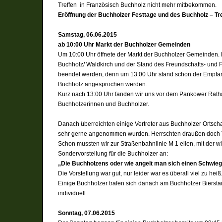
Treffen in Französisch Buchholz nicht mehr mitbekommen.
Eröffnung der Buchholzer Festtage und des Buchholz – Tr
Samstag, 06.06.2015
ab 10:00 Uhr Markt der Buchholzer Gemeinden
Um 10:00 Uhr öffnete der Markt d
er Buchholzer Gemeinden. 
Buchholz/ Waldkirch und der Stand des Freundschafts- und 
beendet werden, denn um 13:00 Uhr stand schon der Empfa
Buchholz angesprochen werden.
Kurz nach 13
:00 Uhr fanden wir uns vor dem Pankower Ratha
Buchholzerinnen und Buchholzer.
Danach überreichten einige Vertreter aus Buchholzer
Ortscha
sehr gerne
angenommen wurden. Herrschten draußen
doch
Schon mussten wir zur Straßenbahnlinie M 1 eilen, mit der wi
Sondervorstellung für die Buchholzer an:
„Die Buchholzens oder wie angelt man sich einen Schwie
Die Vorstellung war gut, nur leider war es überall viel zu he
Einige Buchholzer trafen sich danach am Buchholzer Bierstand
individuell.
Sonntag, 07.06.2015