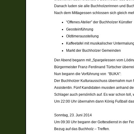
Danach luden sie alle Buchholzerinnen und Buch
Nach dem Mittagessen schlossen sich gleich mehr
“Offenes Atelier” der Buchholzer Künstler
Geosteinführung
Oldtimerausstellung
Kaffeetafel mit musikalischer Untermalun
Markt der Buchholzer Gemeinden
Der Abend begann mit „Spargelessen vom Lödingh
Bürgermeister Franz-Ferdinand Türtsche
Nun begann die Vorführung von “BUKA”:
Der Buchholzer Kulturausschuss übernahm nun fü
Assistentin. Fünf Kandidaten mussten anhand der
Schlager auch persönlich auf. Es war schon toll
Um 22:00 Uhr übernahm dann König Fußball da
Sonntag, 23. Juni 2014
Um 09:30 Uhr begann der Gottesdienst in der Fes
Bezug auf das Buchholz – Treffen.