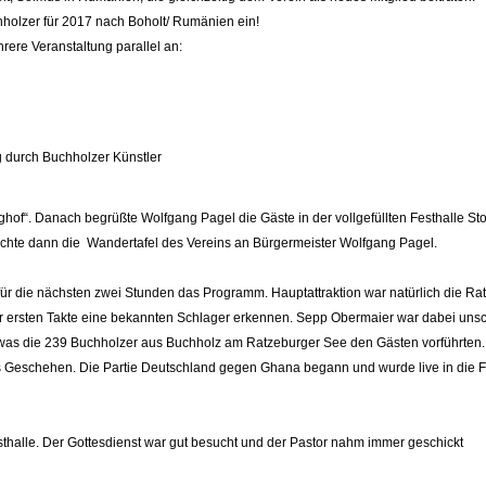
holzer für 2017 nach Boholt/ Rumänien ein!
ere Veranstaltung parallel an:
g durch Buchholzer Künstler
of“. Danach begrüßte Wolfgang Pagel die Gäste in der vollgefüllten Festhalle St
r überreichte dann die Wandertafel des Vereins an Bürgermeister W
r die nächsten zwei Stunden das Programm. Hauptattraktion war natürlich die Ra
 ersten Takte eine bekannten Schlager erkennen. Sepp Obermaier war dabei unschl
, was die 239 Buchholzer aus Buchholz am Ratzeburger See den Gästen vorführten.
s Geschehen. Die Partie Deutschland gegen Ghana begann und wurde live in 
thalle. Der Gottesdienst war gut besucht und der Pastor nahm immer geschickt