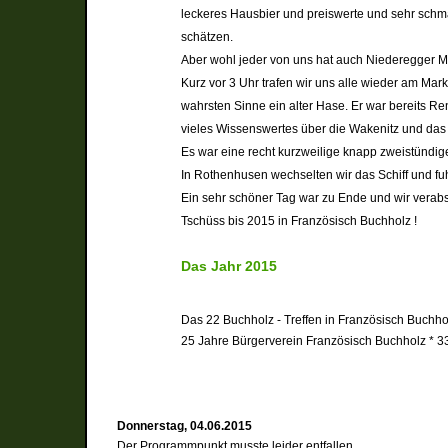
leckeres Hausbier und preiswerte und sehr schm
schätzen.
Aber wohl jeder von uns hat auch Niederegger Ma
Kurz vor 3 Uhr trafen wir uns alle wieder am Mar
wahrsten Sinne ein alter Hase. Er war bereits R
vieles Wissenswertes über die Wakenitz und das
Es war eine recht kurzweilige knapp zweistündi
In Rothenhusen wechselten wir das Schiff und fu
Ein sehr schöner Tag war zu Ende und wir verab
Tschüss bis 2015 in Französisch Buchholz !
Das Jahr 2015
Das 22 Buchholz - Treffen in Französisch Buchhol
25 Jahre Bürgerverein Französisch Buchholz *
3
Donnerstag, 04.06.2015
Der Programmpunkt musste leider entfallen.