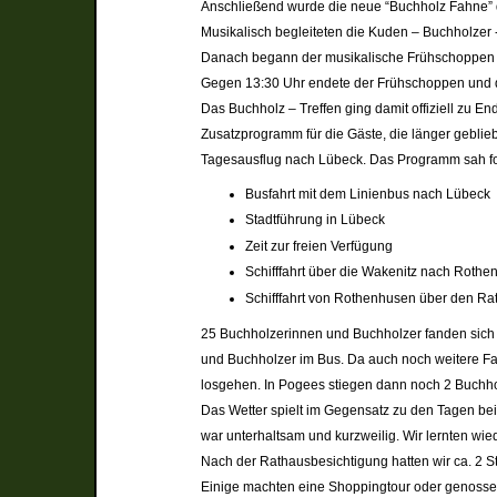
Anschließend wurde die neue “Buchholz Fahne” 
Musikalisch begleiteten die Kuden – Buchholzer 
Danach begann der musikalische Frühschoppen mi
Gegen 13:30 Uhr endete der Frühschoppen und die
Das Buchholz – Treffen ging damit offiziell zu En
Zusatzprogramm für die Gäste, die länger geblie
Tagesausflug nach Lübeck. Das Programm sah fo
Busfahrt mit dem Linienbus nach Lübeck
Stadtführung in Lübeck
Zeit zur freien Verfügung
Schifffahrt über die Wakenitz nach Rot
Schifffahrt von Rothenhusen über den R
25 Buchholzerinnen und Buchholzer fanden sich 
und Buchholzer im Bus. Da auch noch weitere Fah
losgehen. In Pogees stiegen dann noch 2 Buchhol
Das Wetter spielt im Gegensatz zu den Tagen be
war unterhaltsam und kurzweilig. Wir lernten wi
Nach der Rathausbesichtigung hatten wir ca. 2 S
Einige machten eine Shoppingtour oder genossen 