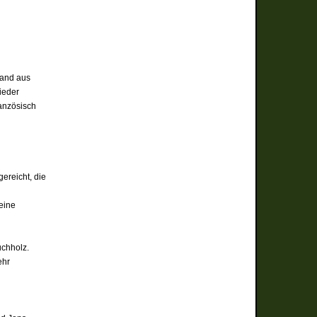
tand aus
ieder
anzösisch
ereicht, die
eine
uchholz.
ehr