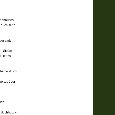
etenhauses
 auch sehr
s gesamte
n; Stefan
it eines
ben wirklich
wertes über
den.
s Buchholz –