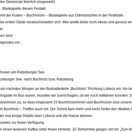
der Gemeinde feierlich eingeweiht.
- Blaskapelle diesen Festakt.
t der Kuden – Buchholzer – Blaskapelle aus Dithmarschen in der Festhalle.
 ersten Gäste verabschiedeten sich. Wer wollte blieb noch etwas und genoss ein l
de.
ben sind.
lgendes vor:
henhusen am Ratzeburger See
atzeburger See nach Buchholz bzw. Ratzeburg
am nächsten Morgen an der Bushaltestelle „Buchholz“ Richtung Lübeck ein. Als de
rgäste im Bus waren, mussten wir zuerst fragen, ob wir noch mitfahren konnten. D
zerinnen zu, so dass insgesamt 33 Buchholzerinnen und Buchholzer plus unserer R
im Buchholz – Treffen auch mit. Die Sonne kam mehr und mehr hinter den Wolken 
eder mal einige Details über Lübeck und die Hanse kennen
tunden zur freien Verfügung.
einen leckeren Kaffee unter freien Himmel. 10 Teilnehmer gingen mit mir „Zum Alt