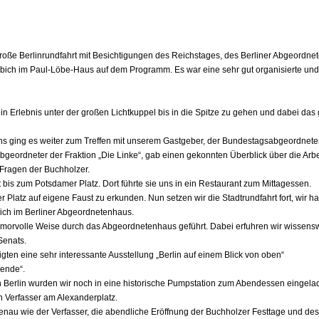
 große Berlinrundfahrt mit Besichtigungen des Reichstages, des Berliner Abgeordn
bich im Paul-Löbe-Haus auf dem Programm. Es war eine sehr gut organisierte und
ein Erlebnis unter der großen Lichtkuppel bis in die Spitze zu gehen und dabei da
s ging es weiter zum Treffen mit unserem Gastgeber, der Bundestagsabgeordnete
Abgeordneter der Fraktion „Die Linke“, gab einen gekonnten Überblick über die Arbe
Fragen der Buchholzer.
t bis zum Potsdamer Platz. Dort führte sie uns in ein Restaurant zum Mittagessen.
 Platz auf eigene Faust zu erkunden. Nun setzen wir die Stadtrundfahrt fort, wir ha
lich im Berliner Abgeordnetenhaus.
umorvolle Weise durch das Abgeordnetenhaus geführt. Dabei erfuhren wir wissens
Senats.
igten eine sehr interessante Ausstellung „Berlin auf einem Blick von oben“
Wende“.
h
Berlin wurden wir noch in eine historische Pumpstation zum Abendessen eingela
n Verfasser am Alexanderplatz.
enau wie der Verfasser, die abendliche Eröffnung der Buchholzer Festtage und de