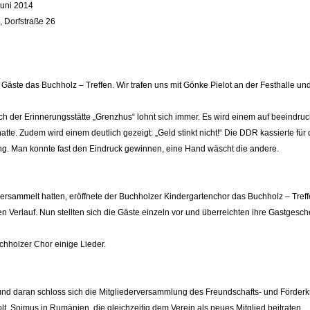
 Juni 2014
, Dorfstraße 26
n Gäste das Buchholz – Treffen. Wir trafen uns mit Gönke Pielot an der Festhall
ch der Erinnerungsstätte „Grenzhus“ lohnt sich immer. Es wird einem auf beeindru
te. Zudem wird einem deutlich gezeigt: „Geld stinkt nicht!“ Die DDR kassierte für d
ung. Man konnte fast den Eindruck gewinnen, eine Hand wäscht die andere.
versammelt hatten, eröffnete der Buchholzer Kindergartenchor das Buchholz – Tre
 Verlauf. Nun stellten sich die Gäste einzeln vor und überreichten ihre Gastgesc
hholzer Chor einige Lieder.
nd daran schloss sich die Mitgliederversammlung des Freundschafts- und Förderk
, Soimus in Rumänien, die gleichzeitig dem Verein als neues Mitglied beitraten.