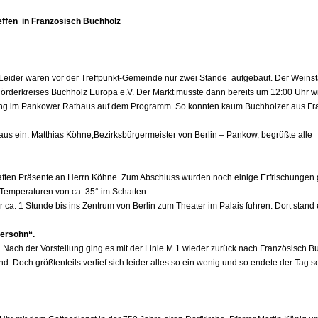
effen in Französisch Buchholz
Leider waren vor der Treffpunkt-Gemeinde nur zwei Stände
aufgebaut. Der Weins
Förderkreises Buchholz Europa e.V. Der Markt musste dann bereits um 12:00 Uhr w
ng im Pankower Rathaus auf dem Programm. So konnten kaum Buchholzer aus Fr
us ein. Matthias Köhne,
Bezirksbürger
meister von Berlin – Pankow, begrüßte alle
ft
en Präsente an Herrn Köhne.
Zum Abschluss wurden noch einige Erfrischungen g
Temperaturen von ca. 35° im
Schatten.
r ca. 1 Stunde bis ins Zentrum von Berlin zum Theater im Palais fuhren. Dort stand 
gersohn“.
iß. Nach der Vorstellung ging es mit der Linie M 1 wieder zurück nach Französisch B
. Doch größtenteils verlief sich leider alles so ein wenig und so endete der Tag s