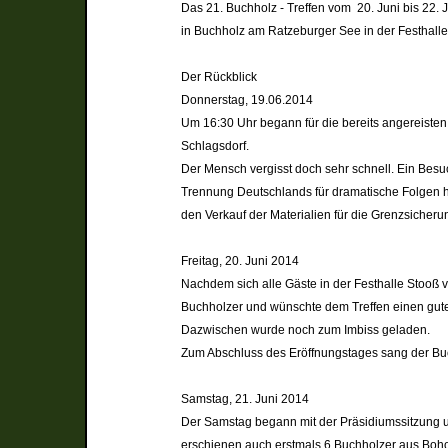
Das 21. Buchholz - Treffen vom 20. Juni bis 22.
in Buchholz am Ratzeburger See in der Festhalle
Der Rückblick
Donnerstag, 19.06.2014
Um 16:30 Uhr begann für die bereits angereiste
Schlagsdorf.
Der Mensch vergisst doch sehr schnell. Ein Besu
Trennung Deutschlands für dramatische Folgen hat
den Verkauf der Materialien für die Grenzsicher
Freitag, 20. Juni 2014
Nachdem sich alle Gäste in der Festhalle Stooß 
Buchholzer und wünschte dem Treffen einen guten
Dazwischen wurde noch zum Imbiss geladen.
Zum Abschluss des Eröffnungstages sang der Buc
Samstag, 21. Juni 2014
Der Samstag begann mit der Präsidiumssitzung u
erschienen auch erstmals 6 Buchholzer aus Boholt