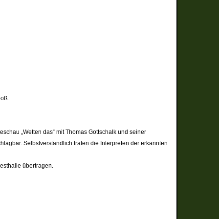
ooß.
olfgang Pagel.
teschau „Wetten das“ mit Thomas Gottschalk und seiner
agbar. Selbstverständlich traten die Interpreten der erkannten
die Festhalle übertragen.